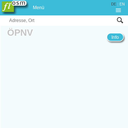
DE
|
EN
Menü
ÖPNV
Info